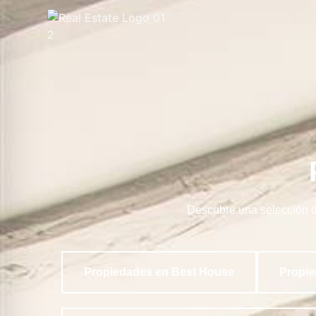
Descubre una selección de
Propiedades en Best House
Propie