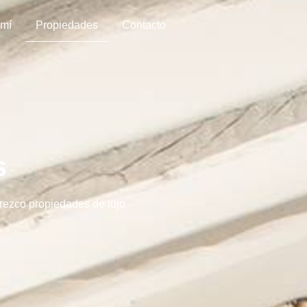
 mí
Propiedades
Contacto
s
frezco propiedades de lujo