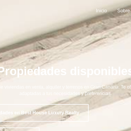
Inicio
Sobre
Propiedades disponible
 viviendas en venta, alquiler y terrenos en Gran Canaria. Te o
adaptadas a tus necesidades y preferencias.
dades en Best House Luxury Realty