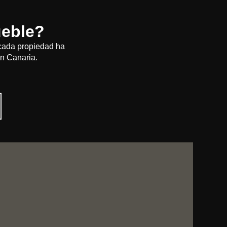
ueble?
 cada propiedad ha
an Canaria.